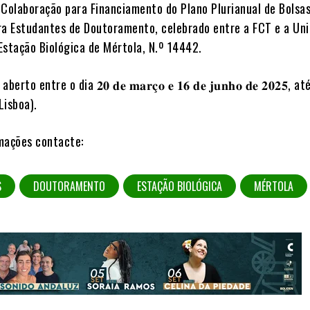
 Colaboração para Financiamento do Plano Plurianual de Bolsa
ra Estudantes de Doutoramento, celebrado entre a FCT e a Un
Estação Biológica de Mértola, N.º 14442.
to entre o dia 𝟐𝟎 𝐝𝐞 𝐦𝐚𝐫𝐜̧𝐨 𝐞 𝟏𝟔 𝐝𝐞 𝐣𝐮𝐧𝐡𝐨 𝐝𝐞 𝟐𝟎𝟐𝟓, at
Lisboa).
mações contacte:
S
DOUTORAMENTO
ESTAÇÃO BIOLÓGICA
MÉRTOLA