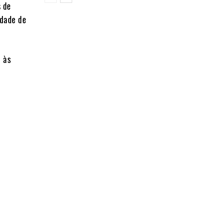
s de
idade de
é às