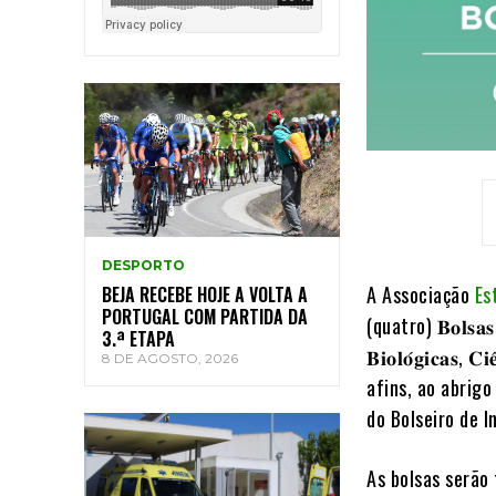
DESPORTO
A
Associação
Es
BEJA RECEBE HOJE A VOLTA A
PORTUGAL COM PARTIDA DA
(quatro) 𝐁𝐨𝐥𝐬𝐚𝐬 
3.ª ETAPA
𝐁𝐢𝐨𝐥𝐨́𝐠𝐢𝐜𝐚𝐬, 𝐂
8 DE AGOSTO, 2026
afins, ao abrig
do Bolseiro de I
As bolsas serão