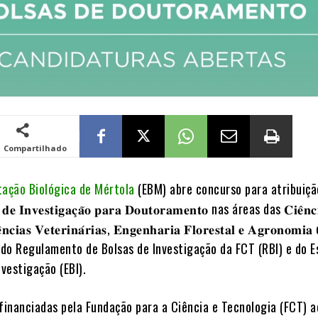
Compartilhado
tação Biológica de Mértola
(EBM) abre concurso para atribuiçã
𝐞 𝐈𝐧𝐯𝐞𝐬𝐭𝐢𝐠𝐚𝐜̧𝐚̃𝐨 𝐩𝐚𝐫𝐚 𝐃𝐨𝐮𝐭𝐨𝐫𝐚𝐦𝐞𝐧𝐭𝐨 nas áreas das 𝐂𝐢𝐞̂𝐧𝐜
𝐢𝐞̂𝐧𝐜𝐢𝐚𝐬 𝐕𝐞𝐭𝐞𝐫𝐢𝐧𝐚́𝐫𝐢𝐚𝐬, 𝐄𝐧𝐠𝐞𝐧𝐡𝐚𝐫𝐢𝐚 𝐅𝐥𝐨𝐫𝐞𝐬𝐭𝐚𝐥 𝐞 𝐀𝐠𝐫𝐨𝐧𝐨𝐦
o do Regulamento de Bolsas de Investigação da FCT (RBI) e do 
nvestigação (EBI).
 financiadas pela Fundação para a Ciência e Tecnologia (FCT) a