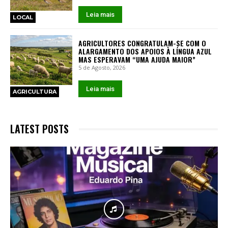
Leia mais
LOCAL
AGRICULTORES CONGRATULAM-SE COM O
ALARGAMENTO DOS APOIOS À LÍNGUA AZUL
MAS ESPERAVAM “UMA AJUDA MAIOR”
5 de Agosto, 2026
Leia mais
AGRICULTURA
LATEST POSTS