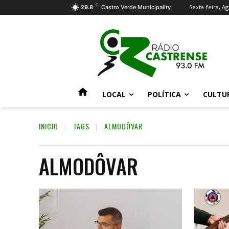
C
Sexta-feira, Ag
29.8
Castro Verde Municipality
LOCAL
POLÍTICA
CULTU
INICIO
TAGS
ALMODÔVAR
ALMODÔVAR