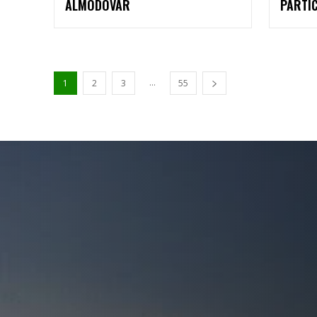
ALMODÔVAR
PARTI
...
1
2
3
55