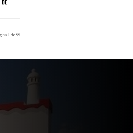
 DE
gina 1 de 55