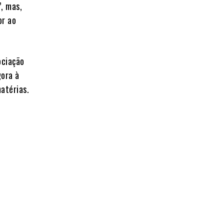
, mas,
or ao
ociação
gora à
atérias.