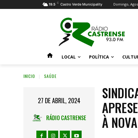
C
Domingo, Agost
19.5
Castro Verde Municipality
LOCAL
POLÍTICA
CULTU
INICIO
SAÚDE
SINDIC
27 DE ABRIL, 2024
APRESE
À NOVA
RÁDIO CASTRENSE