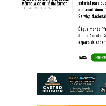
salarial para q
MÉRTOLA.COME “É UM ÊXITO”
9 DE AGOSTO, 2026
em simultâneo, 
Serviço Nacional
É igualmente “f
de um Acordo Col
espera de saber
TAGS:
ENFER