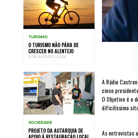
TURISMO
O TURISMO NÃO PÁRA DE
CRESCER NO ALENTEJO
9 DE AGOSTO, 2026
A Rádio Castren
cinco president
O Objetivo é o 
dificilíssima si
SOCIEDADE
PROJETO DA AUTARQUIA DE
As entrevistas a
APOIO À RESTAURAÇÃO LOCAL