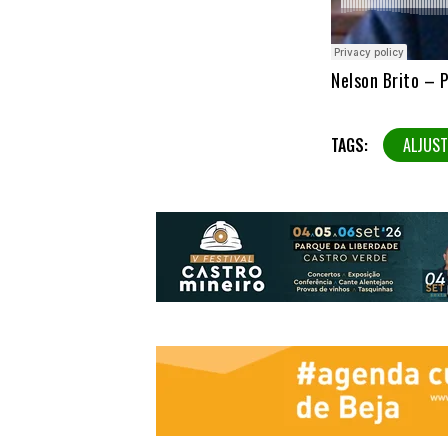
Nelson Brito – 
TAGS:
ALJUST