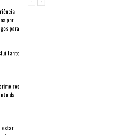
riência
dos por
igos para
lui tanto
primeiros
ento da
 estar