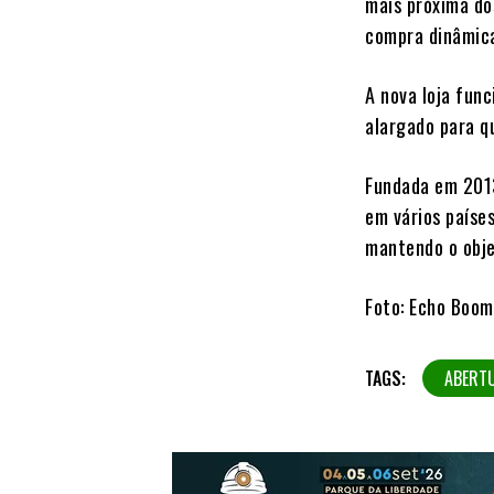
mais próxima do
compra dinâmica
A nova loja fun
alargado para q
Fundada em 201
em vários países
mantendo o obje
Foto: Echo Boom
TAGS:
ABERT