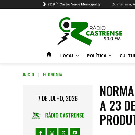
C
Quinta-feira, 
22.9
Castro Verde Municipality
LOCAL
POLÍTICA
CULTU
INICIO
ECONOMIA
NORMAL
7 DE JULHO, 2026
A 23 D
PRODUT
RÁDIO CASTRENSE