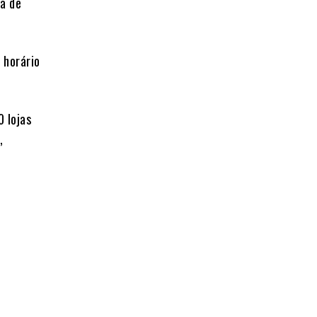
a de
 horário
 lojas
,