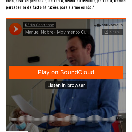
caso, ouvir as pessoas e, de facto, discutir o assunto, portanto, iremos
perceber se de facto há razões para alarme ou não.”