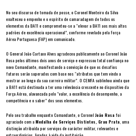
No seu discurso de tomada de posse, o Coronel Monteiro da Silva
enalteceu o empenho e o espírito de camaradagem de todos os
elementos da BA11 e comprometeu-se a “elevar a BA11 aos mais altos
padrões de excelência operacional”, conforme revelado pela Força
Aérea Portuguesa (FAP) em comunicado.
O General João Cartaxo Alves agradeceu publicamente ao Coronel João
Rosa pelos últimos dois anos de serviço e expressou total confiança no
novo Comandante, manifestando a convicção de que os desafios
futuros serão superados com base nos “atributos que tem vindo a
mostrar ao longo da sua carreira militar”. O CEMFA sublinhou ainda que
a BA11 está destinada a ter uma relevância crescente no dispositivo da
Força Aérea, alavancada pelo “valor, a excelência do desempenho, a
competência e o saber” dos seus elementos.
Pelo seu trabalho enquanto Comandante, o Coronel
João Rosa
foi
agraciado com a
Medalha de Serviços Distintos, Grau Prata
, uma
distinção atribuída por serviços de carácter militar, relevantes e
extraordinários, ligados à vida da instituição.