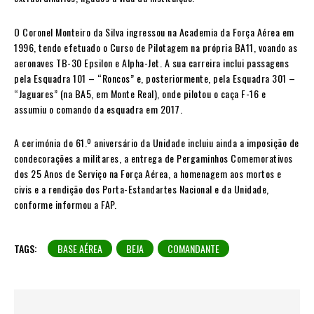
O Coronel Monteiro da Silva ingressou na Academia da Força Aérea em
1996, tendo efetuado o Curso de Pilotagem na própria BA11, voando as
aeronaves TB-30 Epsilon e Alpha-Jet. A sua carreira inclui passagens
pela Esquadra 101 – “Roncos” e, posteriormente, pela Esquadra 301 –
“Jaguares” (na BA5, em Monte Real), onde pilotou o caça F-16 e
assumiu o comando da esquadra em 2017.
A cerimónia do 61.º aniversário da Unidade incluiu ainda a imposição de
condecorações a militares, a entrega de Pergaminhos Comemorativos
dos 25 Anos de Serviço na Força Aérea, a homenagem aos mortos e
civis e a rendição dos Porta-Estandartes Nacional e da Unidade,
conforme informou a FAP.
TAGS:
BASE AÉREA
BEJA
COMANDANTE