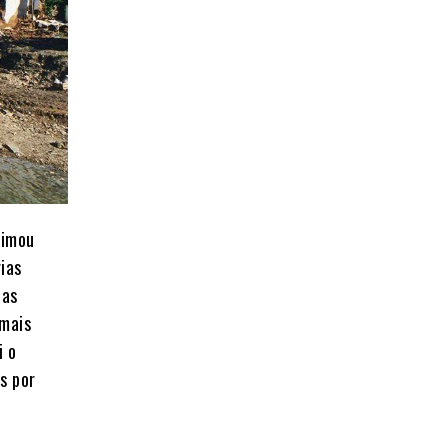
timou
ias
ias
 mais
i o
s por