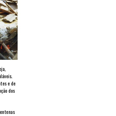
eja,
láveis.
ntes e de
pção dos
centenas