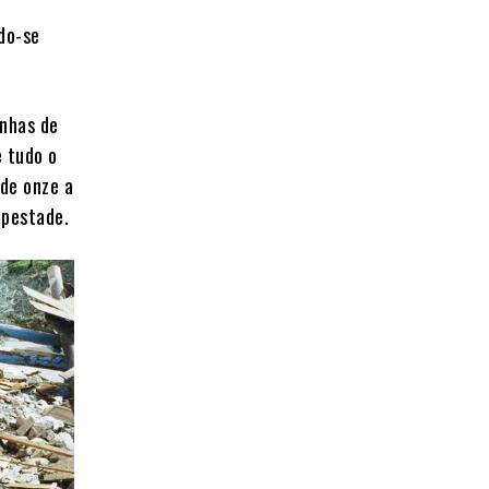
ndo-se
inhas de
e tudo o
 de onze a
mpestade.