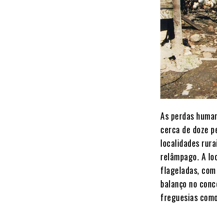
As perdas human
cerca de doze p
localidades rura
relâmpago. A loc
flageladas, com
balanço no conce
freguesias como