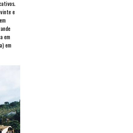
cativos.
vinte e
 em
rande
ca em
sa) em