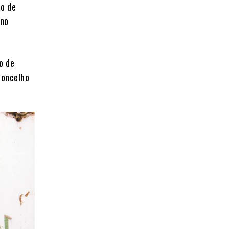
ho de
 no
o de
concelho