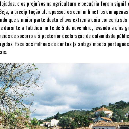
lojadas, e os prejuízos na agricultura e pecuária foram signifi
Beja, a precipitação ultrapassou os cem milímetros em apenas 
endo que a maior parte desta chuva extrema caiu concentrada
as durante a fatídica noite de 5 de novembro, levando a uma g
meios de socorro e à posterior declaração de calamidade públi
ingidas, face aos milhões de contos (a antiga moeda portugue
ais.