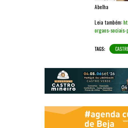
Abelha
Leia também:
ht
orgaos-sociais
TAGS:
CASTR