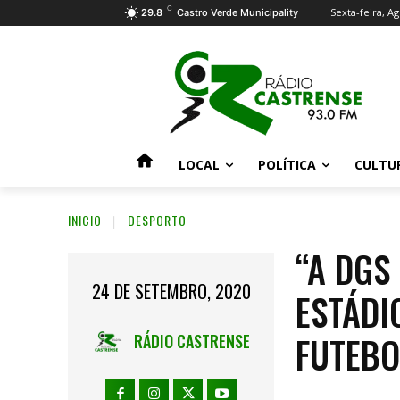
C
Sexta-feira, Ag
29.8
Castro Verde Municipality
LOCAL
POLÍTICA
CULTU
INICIO
DESPORTO
“A DGS
24 DE SETEMBRO, 2020
ESTÁDI
FUTEBO
RÁDIO CASTRENSE