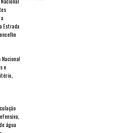
 Nacional
tes
 a
a Estrada
concelho
 Nacional
s e
tério,
rculação
efensiva,
 de água