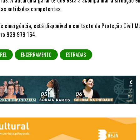
árias. A autarquia garante que está a acompanhar a situação e
 as entidades competentes.
de emergência, está disponível o contacto da Proteção Civil M
ero 939 979 164.
REL
ENCERRAMENTO
ESTRADAS