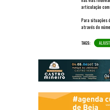
nas vias rodovi
articulação com
Para situações 
através do núm
TAGS:
ALJUST