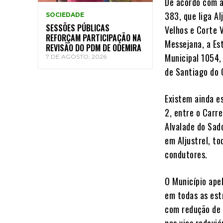
De acordo com a
383, que liga A
SOCIEDADE
SESSÕES PÚBLICAS
Velhos e Corte 
REFORÇAM PARTICIPAÇÃO NA
Messejana, a Es
REVISÃO DO PDM DE ODEMIRA
Municipal 1054, 
7 DE AGOSTO, 2026
de Santiago do
Existem ainda e
2, entre o Carre
Alvalade do Sado
em Aljustrel, t
condutores.
O Município ape
em todas as est
com redução de 