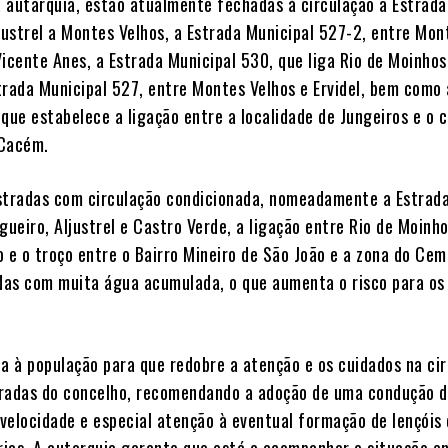
 autarquia, estão atualmente fechadas à circulação a Estrada
ljustrel a Montes Velhos, a Estrada Municipal 527-2, entre Mon
Vicente Anes, a Estrada Municipal 530, que liga Rio de Moinhos
trada Municipal 527, entre Montes Velhos e Ervidel, bem como 
que estabelece a ligação entre a localidade de Jungeiros e o 
 Cacém.
stradas com circulação condicionada, nomeadamente a Estrada
gueiro, Aljustrel e Castro Verde, a ligação entre Rio de Moinho
 e o troço entre o Bairro Mineiro de São João e a zona do Cemi
odas com muita água acumulada, o que aumenta o risco para os
la à população para que redobre a atenção e os cuidados na ci
radas do concelho, recomendando a adoção de uma condução d
velocidade e especial atenção à eventual formação de lençóis