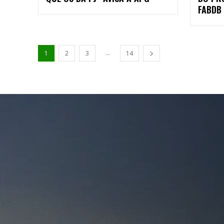
FABDB
...
1
2
3
14