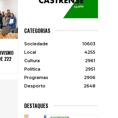
CATEGORIAS
Sociedade
10603
IVISMO
Local
4255
E 222
Cultura
2961
Política
2951
Programas
2906
Desporto
2648
DESTAQUES
SOCIEDADE