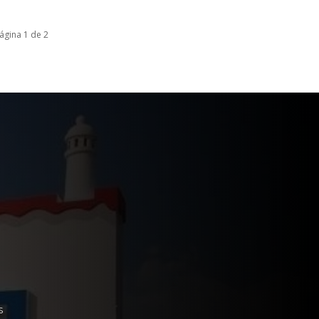
ágina 1 de 2
S