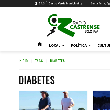
C
Sexta-feira, Ag
24.3
Castro Verde Municipality
LOCAL
POLÍTICA
CULTU
INICIO
TAGS
DIABETES
DIABETES