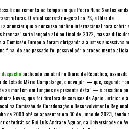
dossiê que remonta ao tempo em que Pedro Nuno Santos ainda
raestruturas. O atual secretário-geral do PS, e líder da
 a anunciar que o concurso público internacional para cobrir 
 brancas” seria lançado até ao final de 2022, mas as dificuld
 a Comissão Europeia foram obrigando a ajustes sucessivos n
 no final do ano passado foi possível pôr o procedimento ofici
o despacho
publicado em abril no Diário da República, assinado
o de Estado Mário Campolargo, o novo júri — que, segundo fon
da se mantém em funções na presente data” — é presidido po
heira Neves, que foi diretora de serviços de Apoio Jurídico e à
ocal na Comissão de Coordenação e Desenvolvimento Regional
nho de 2009 até se aposentar em 30 de junho de 2023, tendo
or catedrático Rui Luís Andrade Aguiar, da Universidade de Ave