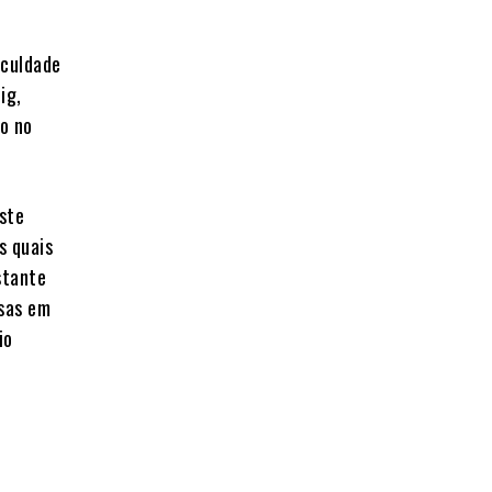
aculdade
ig,
do no
este
s quais
stante
asas em
io