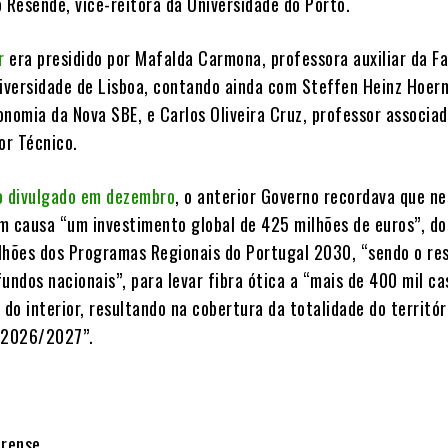
o Resende, vice-reitora da Universidade do Porto.
r
era presidido por Mafalda Carmona, professora auxiliar da F
niversidade de Lisboa, contando ainda com Steffen Heinz Hoern
onomia da Nova SBE, e Carlos Oliveira Cruz, professor associa
or Técnico.
 divulgado em dezembro
, o anterior Governo recordava que n
m causa “um investimento global de 425 milhões de euros”, do
lhões dos Programas Regionais do Portugal 2030, “sendo o re
undos nacionais”, para levar fibra ótica a “mais de 400 mil c
 do interior, resultando na cobertura da totalidade do territór
é 2026/2027”.
trense