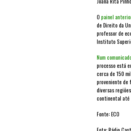
Joana Rita Pinh
O
painel anterio
de Direito da U
professor de ec
Instituto Superi
Num comunicado
processo está e
cerca de 150 mi
proveniente de f
diversas regiões
continental at
Fonte: ECO
Foto: Rádio Cas