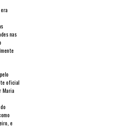
 era
as
ades nas
o
almente
 pelo
te oficial
r Maria
 do
 como
iro, e