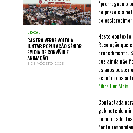
“prorrogado o p
do prazo e a not
de esclarecimen
LOCAL
Neste contexto,
CASTRO VERDE VOLTA A
Resolução que cr
JUNTAR POPULAÇÃO SÉNIOR
EM DIA DE CONVÍVIO E
procedimento. S
ANIMAÇÃO
que ainda não f
6 DE AGOSTO, 2026
os anos posteri
económicos ante
fibra Ler Mais
Contactada para
gabinete do mini
comunicado. Ins
fonte respondeu