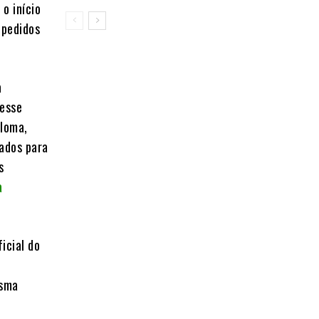
o início
 pedidos
a
desse
ploma,
xados para
s
a
icial do
esma