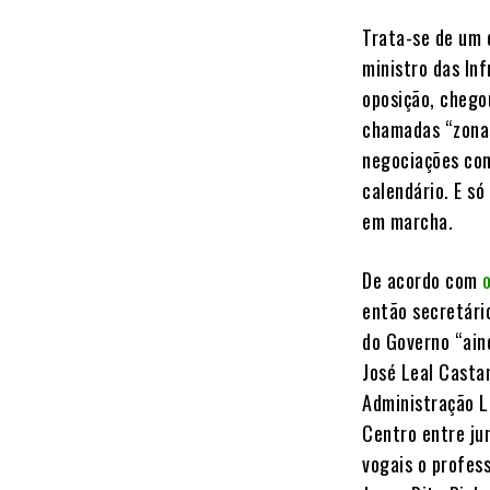
Trata-se de um 
ministro das Inf
oposição, chegou
chamadas “zonas
negociações com
calendário. E só
em marcha.
De acordo com
então secretári
do Governo “ain
José Leal Castan
Administração L
Centro entre ju
vogais o profess