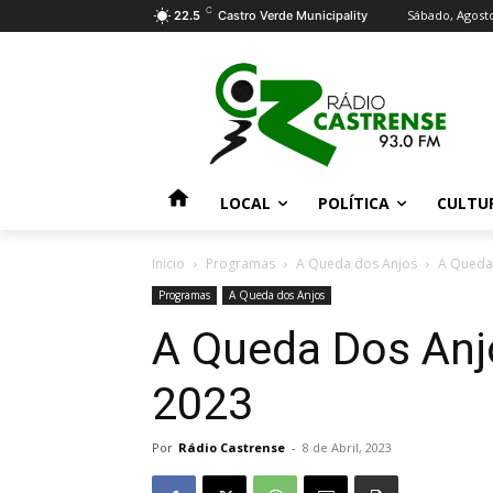
C
Sábado, Agosto
22.5
Castro Verde Municipality
LOCAL
POLÍTICA
CULTU
Inicio
Programas
A Queda dos Anjos
A Queda 
Programas
A Queda dos Anjos
A Queda Dos Anjo
2023
Por
Rádio Castrense
-
8 de Abril, 2023