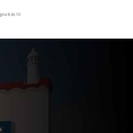
gina 8 de 10
S