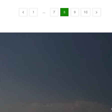
...
1
7
8
9
10