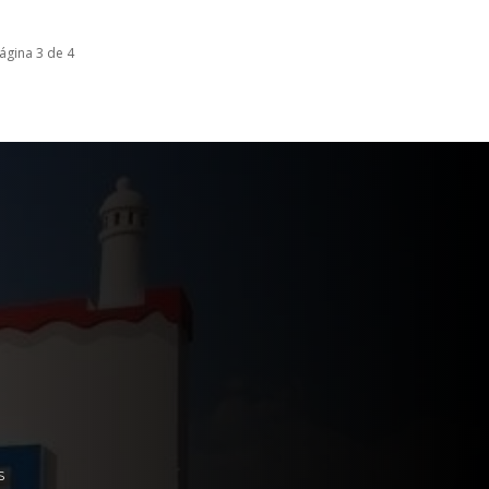
ágina 3 de 4
S