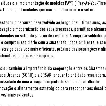
esíduos e a implementação de modelos PAYT (“Pay-As-You-Thro
safios e oportunidades que marcam atualmente o setor.
destacou o percurso desenvolvido ao longo dos últimos anos, a
novação e modernização dos seus processos, permitindo alcanç
nhecidos no setor da gestão de resíduos. A empresa sublinha q
e o compromisso diário com a sustentabilidade ambiental e co
 serviço cada vez mais eficiente, próximo das populações e al
bientais nacionais e europeias.
nciou também a importância da cooperação entre os Sistemas 
uos Urbanos (SGRU) e a ERSAR, enquanto entidade reguladora
cessidade de uma atuação conjunta baseada na partilha de
novação e alinhamento estratégico para responder aos desafi
 vez mais exigentes.