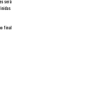
es será
finidas
o final