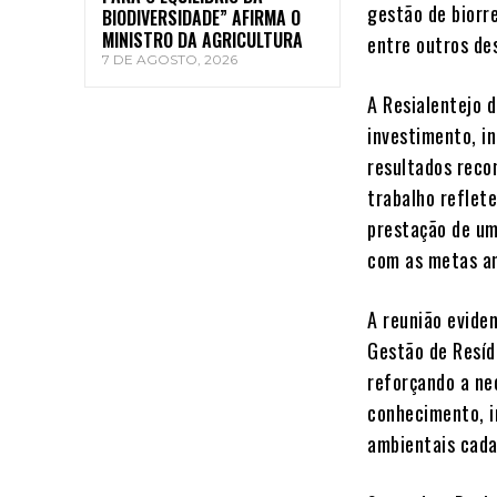
gestão de biorr
BIODIVERSIDADE” AFIRMA O
MINISTRO DA AGRICULTURA
entre outros de
7 DE AGOSTO, 2026
A Resialentejo 
investimento, i
resultados reco
trabalho reflet
prestação de um
com as metas am
A reunião evide
Gestão de Resíd
reforçando a ne
conhecimento, i
ambientais cada