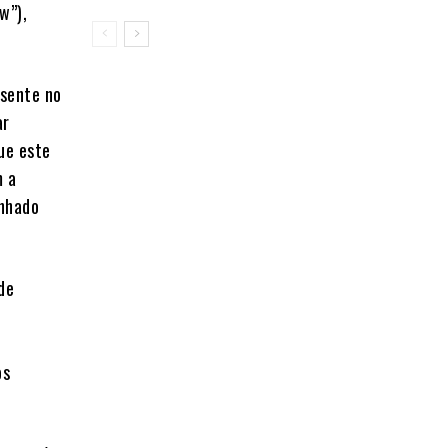
w”),
ssente no
ar
ue este
m a
inhado
de
,
os