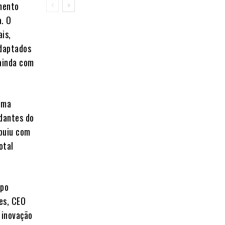
amento
a
. O
ais,
adaptados
 ainda com
 uma
udantes do
ibuiu com
otal
upo
es, CEO
 inovação