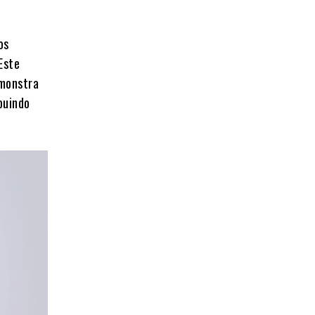
os
“Este
emonstra
buindo