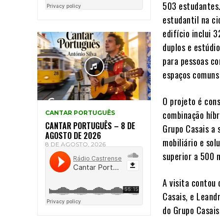
503 estudantes
estudantil na ci
edifício inclui 
duplos e estúdi
para pessoas co
espaços comuns 
O projeto é con
combinação híbr
CANTAR PORTUGUÊS
CANTAR PORTUGUÊS – 8 DE
Grupo Casais a 
AGOSTO DE 2026
mobiliário e so
8 DE AGOSTO, 2026
superior a 500 
A visita contou
Casais, e Leand
do Grupo Casais