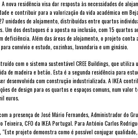
. A nova residência visa dar resposta às necessidades de aloj
dade e contribuir para a valorização da vida académica em Bej
327 unidades de alojamento, distribuídas entre quartos individu
os
. Um dos destaques é a aposta na inclusão, com 15 quartos 
m deficiência
. Além das áreas de alojamento, o projeto conta
para convívio e estudo, cozinhas, lavandaria e um ginásio
.
struído com o sistema sustentável CREE Buildings, que utiliza
ida de madeira e betão
. Esta é a segunda residência para est
ser desenvolvida com construção industrializada
. A IKEA contr
luções de design para os quartos e espaços comuns, num valor t
mil euros
.
 com a presença de José Mário Fernandes, Administrador do Gr
ro Teixeira, CFO da IKEA Portugal
. Para António Carlos Rodrigu
, “Este projeto demonstra como é possível conjugar qualidade,